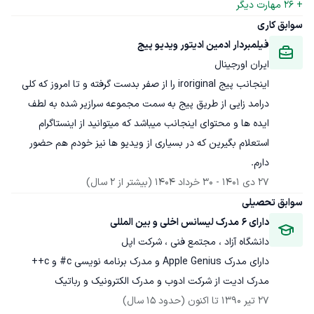
+ 
26
 مهارت دیگر
سوابق کاری
فیلمبردار ادمین ادیتور ویدیو پیج
ایران اورجینال
اینجانب پیج iroriginal را از صفر بدست گرفته و تا امروز که کلی 
درامد زایی از طریق پیج به سمت مجموعه سرازیر شده به لطف 
ایده ها و محتوای اینجانب میباشد که میتوانید از اینستاگرام 
استعلام بگیرین که در بسیاری از ویدیو ها نیز خودم هم حضور 
دارم.
27 دی 1401
 - 
30 خرداد 1404
(بیشتر از 2 سال)
سوابق تحصیلی
دارای 6 مدرک لیسانس اخلی و بین المللی
دانشگاه آزاد ، مجتمع فنی ، شرکت اپل
دارای مدرک Apple Genius و مدرک برنامه نویسی c# و c++ 
مدرک ادیت از شرکت ادوب و مدرک الکترونیک و رباتیک
27 تیر 1390
 تا اکنون
(حدود 15 سال)