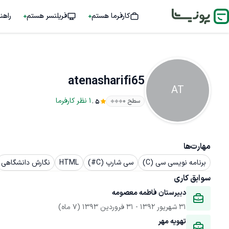
کارفرما هستم
فریلنسر هستم
راهن
atenasharifi65
AT
.
1
نظر
کارفرما
سطح ۰
5
مهارت‌ها
برنامه نویسی سی (C)
سی شارپ (C#)
HTML
نگارش دانشگاهی
سوابق کاری
دبیرستان فاطمه معصومه 
31 شهریور 1392
 - 
31 فروردین 1393
(7 ماه)
تهویه مهر 