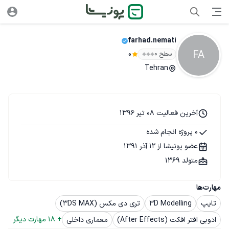
farhad.nemati
FA
سطح ۰
0
Tehran
آخرین فعالیت 08 تیر 1396
0 پروژه انجام شده
عضو پونیشا از 12 آذر 1391
متولد 1369
مهارت‌ها
تایپ
3D Modelling
تری دی مکس (3DS MAX)
+ 
18
 مهارت دیگر
ادوبی افتر افکت (After Effects)
معماری داخلی