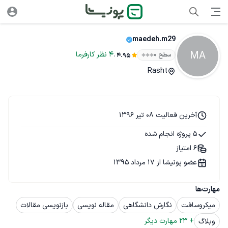
maedeh.m29
MA
.
4
نظر
کارفرما
سطح ۰
4.95
Rasht
آخرین فعالیت 08 تیر 1396
5 پروژه انجام شده
6 امتیاز
عضو پونیشا از 17 مرداد 1395
مهارت‌ها
میکروسافت
نگارش دانشگاهی
مقاله نویسی
بازنویسی مقالات
+ 
23
 مهارت دیگر
وبلاگ