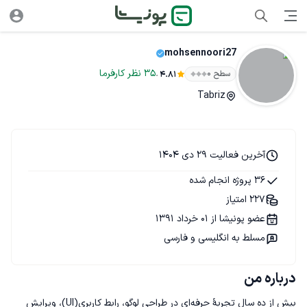
mohsennoori27
.
35
نظر
کارفرما
سطح ۰
4.81
Tabriz
آخرین فعالیت 29 دی 1404
36 پروژه انجام شده
227 امتیاز
عضو پونیشا از 01 خرداد 1391
مسلط به انگلیسی و فارسی
درباره من
بیش از ده سال تجربهٔ حرفه‌ای در طراحی لوگو، رابط کاربری(UI)، ویرایش 