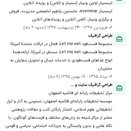
ایسمینار اولین وبینار (سمینار و کلاس) و رویداد آنلاین.
ایسمینار eseminar، نخستین پلتفرم تخصصی مدیریت، فروش 
و برگزاری وبینار، کلاس آنلاین و رویدادهای آنلاین
06 فروردین 1397
 - 
24 اردیبهشت 1397
(حدود 2 ماه)
طراحی گرافیک
مجموعهٔ فست‌فود Let me eat، فعال در ایالات متحدهٔ آمریکا.
مجموعهٔ فست‌فود Let me eat، مستقر در آمریکا، ارائه‌دهندهٔ 
انواع غذاهای فست‌فودی با خدمات ارسال و تحویل سفارش به 
مشتریان.
16 مرداد 1395
 - 
18 بهمن 1395
(6 ماه)
طراحی گرافیک سایت و ...
مرکز تحقیقات رایانه ای قائمیه اصفهان
موسسه تحقیقات رایانه‌ای قائمیه اصفهان، دسترسی به آثار و ابزار 
تحقیقاتی علوم اسلامی، انتشار رایگان کتب و مقالات پژوهشی 
معتبر از مراکز شیعه به زبان‌های مختلف و فرمت‌های گوناگون، با 
نگاه علمی و بدون وابستگی به جریانات اجتماعی، سیاسی و قومی.