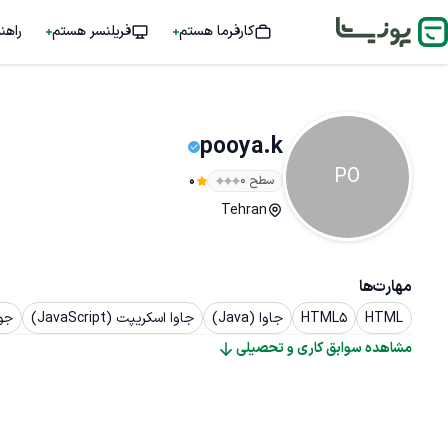
کارفرما هستم
فریلنسر هستم
راهن
pooya.k
PO
سطح ۰
0
Tehran
مهارت‌ها
HTML
HTML5
جاوا (Java)
جاوا اسکریپت (JavaScript)
جوملا
مشاهده سوابق کاری و تحصیلی