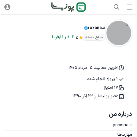
roxana.a
.
2
نظر
کارفرما
سطح ۰
5
آخرین فعالیت 15 مرداد 1405
2 پروژه انجام شده
17 امتیاز
عضو پونیشا از 23 آذر 1390
درباره من
ponisha.ir
مهارت‌ها