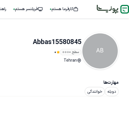
کارفرما هستم
فریلنسر هستم
راهن
Abbas15580845
AB
سطح ۰
0
Tehran
مهارت‌ها
دوبله
خوانندگی