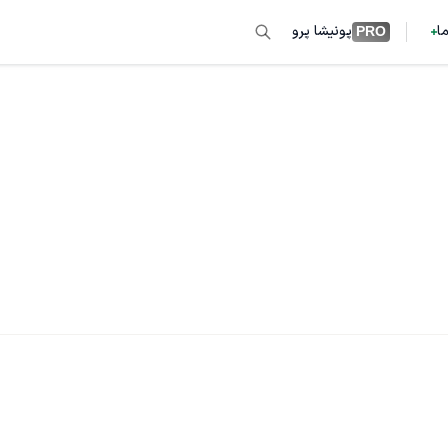
ما
پونیشا پرو
PRO