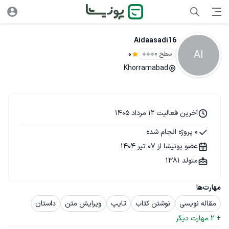
Aidaasadi16
AI
سطح ۰
0
Khorramabad
آخرین فعالیت 12 مرداد 1405
0 پروژه انجام شده
عضو پونیشا از 07 تیر 1404
متولد 1381
مهارت‌ها
مقاله نویسی
نوشتن کتاب
تایپ
ویرایش متن
داستان
+ 
2
 مهارت دیگر