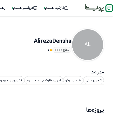
کارفرما هستم
فریلنسر هستم
راهن
AlirezaDensha
AL
سطح ۰
0
مهارت‌ها
تصویرسازی
طراحی لوگو
ادوبی فتوشاپ لایت روم
تدوین ویدیو و 
پروژه‌ها