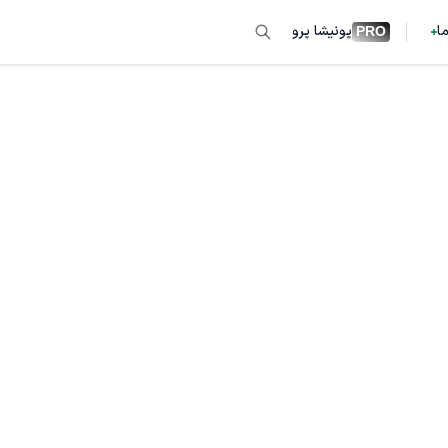
ما
پونیشا پرو
PRO