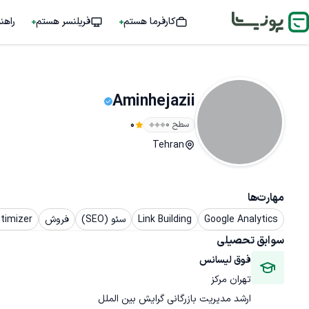
کارفرما هستم
فریلنسر هستم
راهن
Aminhejazii
سطح ۰
0
Tehran
مهارت‌ها
Google Analytics
Link Building
سئو (SEO)
فروش
timizer
سوابق تحصیلی
فوق لیسانس
تهران مرکز
ارشد مدیریت بازرگانی گرایش بین الملل