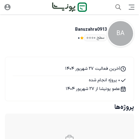
Banuzahra0913
BA
سطح ۰
0
آخرین فعالیت 27 شهریور 1404
0 پروژه انجام شده
عضو پونیشا از 27 شهریور 1404
پروژه‌ها