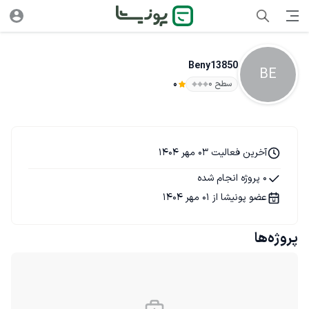
Beny13850
BE
سطح ۰
0
آخرین فعالیت 03 مهر 1404
0 پروژه انجام شده
عضو پونیشا از 01 مهر 1404
پروژه‌ها