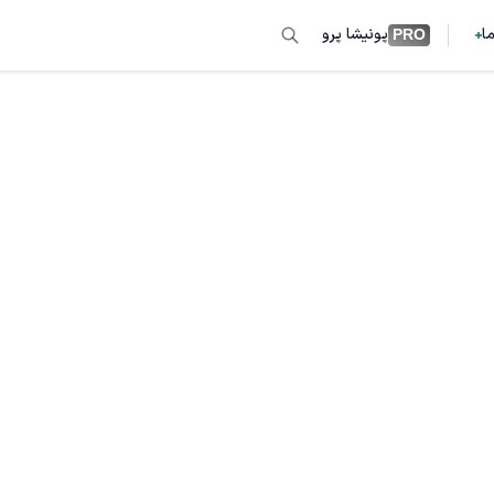
ما
پونیشا پرو
PRO