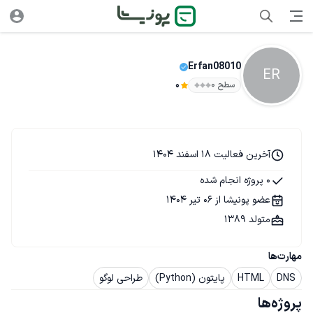
Erfan08010
ER
سطح ۰
0
آخرین فعالیت 18 اسفند 1404
0 پروژه انجام شده
عضو پونیشا از 06 تیر 1404
متولد 1389
مهارت‌ها
DNS
HTML
پایتون (Python)
طراحی لوگو
پروژه‌ها