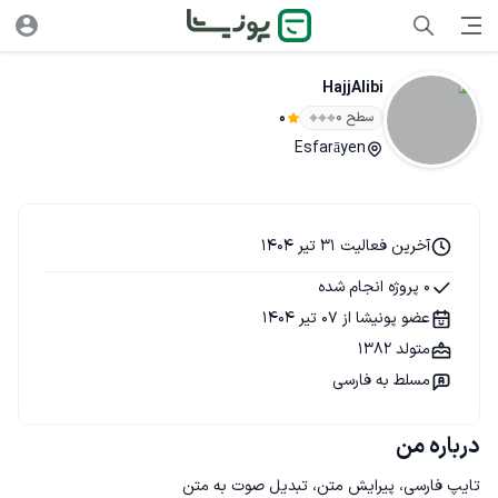
HajjAlibi
سطح ۰
0
Esfarāyen
آخرین فعالیت 31 تیر 1404
0 پروژه انجام شده
عضو پونیشا از 07 تیر 1404
متولد 1382
مسلط به فارسی
درباره من