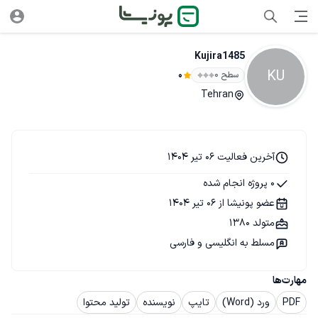
Kujira1485
KU
سطح ۰
0
Tehran
آخرین فعالیت 06 تیر 1404
0 پروژه انجام شده
عضو پونیشا از 06 تیر 1404
متولد 1380
مسلط به انگلیسی و فارسی
مهارت‌ها
PDF
ورد (Word)
تایپ
نویسنده
تولید محتوا