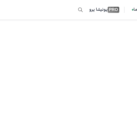
ما
پونیشا پرو
PRO