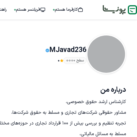
کارفرما هستم
فریلنسر هستم
راهن
MJavad236
سطح ۰
0
درباره من