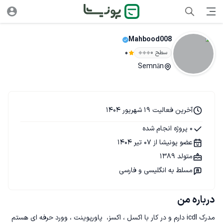
Mahbood008
سطح ۰
0
Semnān
آخرین فعالیت 19 شهریور 1404
0 پروژه انجام شده
عضو پونیشا از 07 تیر 1404
متولد 1389
مسلط به انگلیسی و فارسی
درباره من
مدرک icdl دارم و در کار با اکسل ، اکسز،  پاورپوینت ، وورد حرفه ای هستم