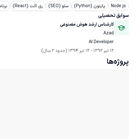
Node.js
پایتون (Python)
سئو (SEO)
ری اکت (React)
برنا
سوابق تحصیلی
کارشناس ارشد هوش مصنوعی
Azad
AI Developer
12 تیر 1392
 - 
12 تیر 1394
(حدود 2 سال)
پروژه‌ها