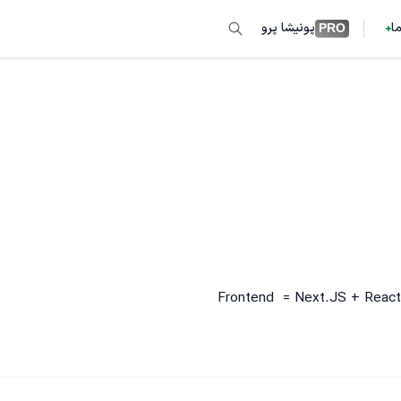
ما
پونیشا پرو
PRO