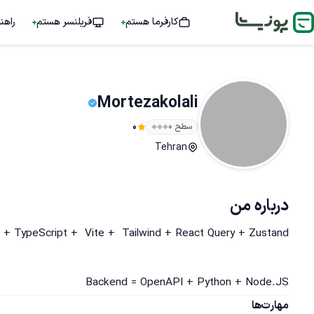
کارفرما هستم
فریلنسر هستم
راهن
Mortezakolali
سطح ۰
0
Tehran
درباره من
Backend = OpenAPI + Python + Node.JS
مهارت‌ها