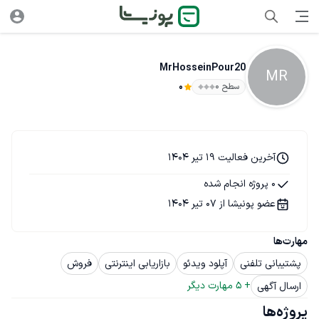
MrHosseinPour20
MR
سطح ۰
0
آخرین فعالیت 19 تیر 1404
0 پروژه انجام شده
عضو پونیشا از 07 تیر 1404
مهارت‌ها
پشتیبانی تلفنی
آپلود ویدئو
بازاریابی اینترنتی
فروش
+ 
5
 مهارت دیگر
ارسال آگهی
پروژه‌ها