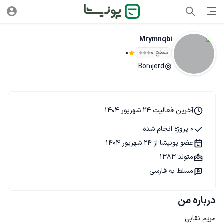
Mrymnqbi
سطح ۰
0
Borūjerd
آخرین فعالیت 24 شهریور 1404
0 پروژه انجام شده
عضو پونیشا از 24 شهریور 1404
متولد 1383
مسلط به فارسی
درباره من
مریم نقابی