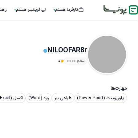
کارفرما هستم
فریلنسر هستم
راهن
NILOOFAR8r
سطح ۰
0
مهارت‌ها
پاورپوینت (Power Point)
طراحی بنر
ورد (Word)
اکسل (Excel)