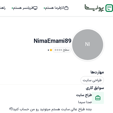
کارفرما هستم
فریلنسر هستم
راهن
NimaEmami89
NI
سطح ۰
0
مهارت‌ها
طراحی سایت
سوابق کاری
طراح سایت
صدا سیما
بنده طراح عالی سایت هستم میتونید رو من حساب کنید🫡