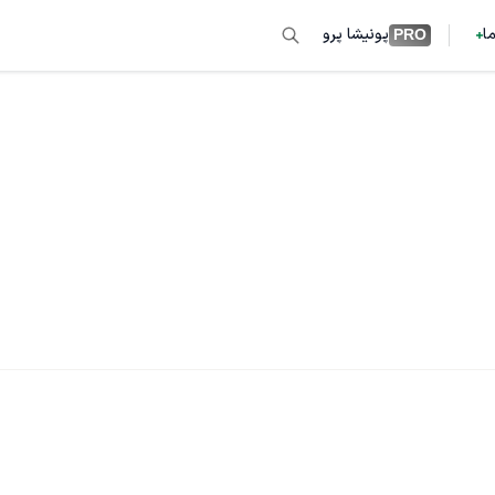
ما
پونیشا پرو
PRO