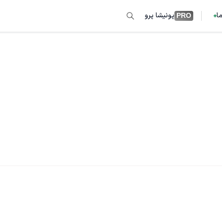
ما
پونیشا پرو
PRO