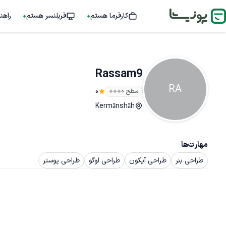
کارفرما هستم
فریلنسر هستم
راهن
Rassam9
RA
سطح ۰
0
Kermānshāh
مهارت‌ها
طراحی بنر
طراحی آیکون
طراحی لوگو
طراحی پوستر