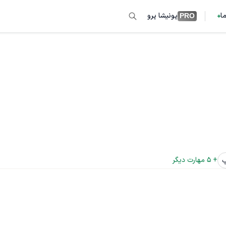
ما
پونیشا پرو
PRO
+ 
5
 مهارت دیگر
پ