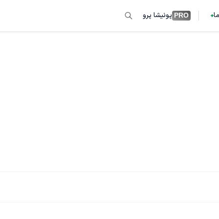
ما
پونیشا پرو
PRO