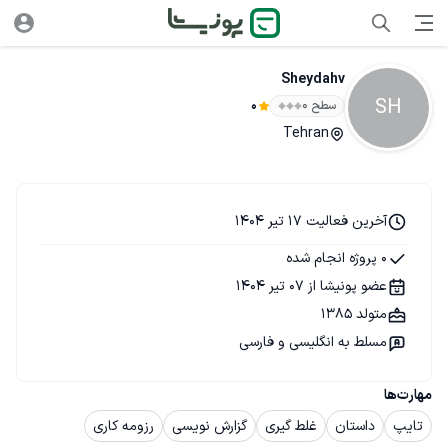
Sheydahv
SH
سطح ۰
0
Tehran
آخرین فعالیت 17 تیر 1404
0 پروژه انجام شده
عضو پونیشا از 07 تیر 1404
متولد 1385
مسلط به انگلیسی و فارسی
مهارت‌ها
تایپ
داستان
غلط گیری
گزارش نویسی
رزومه کاری