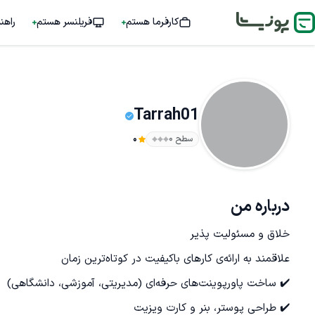
کارفرما هستم
فریلنسر هستم
راهن
Tarrah01
سطح ۰
0
درباره من