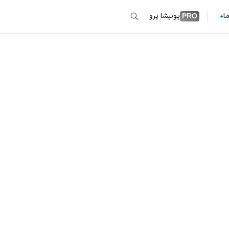
ما
پونیشا پرو
PRO