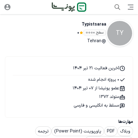
Typistsaraa
TY
سطح ۰
0
Tehran
آخرین فعالیت 21 تیر 1404
0 پروژه انجام شده
عضو پونیشا از 07 تیر 1404
متولد 1372
مسلط به انگلیسی و فارسی
مهارت‌ها
وبلاگ
PDF
پاورپوینت (Power Point)
ترجمه