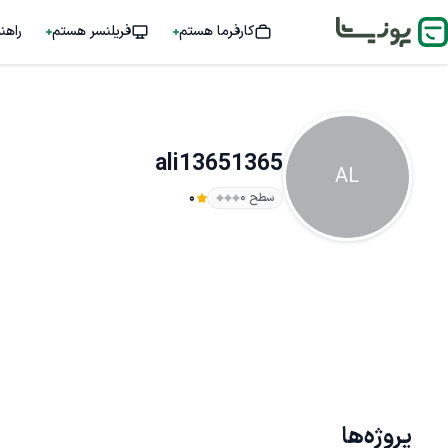
کارفرما هستم
فریلنسر هستم
راهن
ali13651365
AL
سطح ۰
0
پروژه‌ها