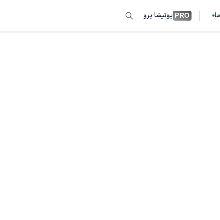
ما
پونیشا پرو
PRO