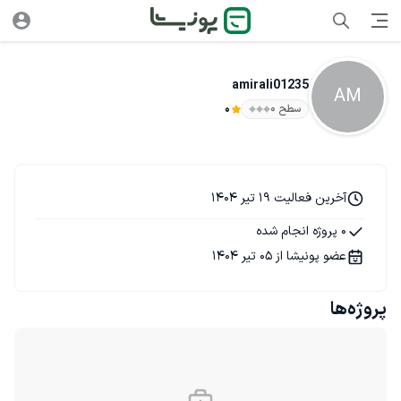
amirali01235
AM
سطح ۰
0
آخرین فعالیت 19 تیر 1404
0 پروژه انجام شده
عضو پونیشا از 05 تیر 1404
پروژه‌ها