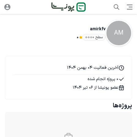
amirkfv
AM
سطح ۰
0
آخرین فعالیت 04 بهمن 1404
0 پروژه انجام شده
عضو پونیشا از 06 تیر 1404
پروژه‌ها