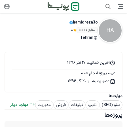
hamidreza3o
HA
سطح ۰
0
Tehran
آخرین فعالیت 20 آذر 1396
0 پروژه انجام شده
عضو پونیشا از 20 آذر 1396
مهارت‌ها
+ 
2
 مهارت دیگر
سئو (SEO)
تایپ
تبلیغات
فروش
مدیریت
پروژه‌ها