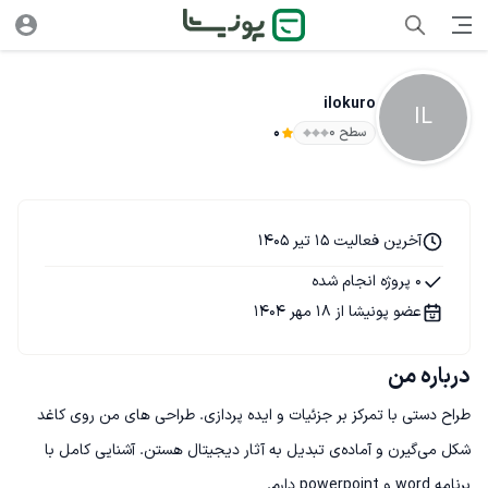
ilokuro
IL
سطح ۰
0
آخرین فعالیت 15 تیر 1405
0 پروژه انجام شده
عضو پونیشا از 18 مهر 1404
درباره من
طراح دستی با تمرکز بر جزئیات و ایده پردازی. طراحی های من روی کاغد 
شکل می‌گیرن و آماد‌ه‌ی تبدیل به آثار دیجیتال هستن. آشنایی کامل با 
برنامه word و powerpoint دارم.