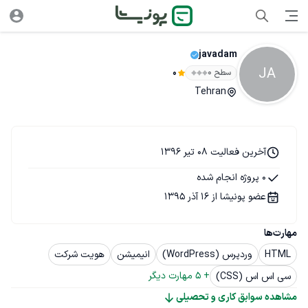
javadam
JA
سطح ۰
0
Tehran
آخرین فعالیت 08 تیر 1396
0 پروژه انجام شده
عضو پونیشا از 16 آذر 1395
مهارت‌ها
HTML
وردپرس (WordPress)
انیمیشن
هویت شرکت
+ 
5
 مهارت دیگر
سی اس اس (CSS)
مشاهده سوابق کاری و تحصیلی