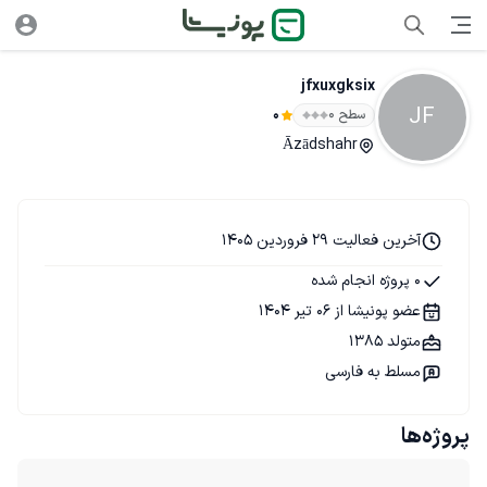
jfxuxgksix
JF
سطح ۰
0
Āzādshahr
آخرین فعالیت 29 فروردین 1405
0 پروژه انجام شده
عضو پونیشا از 06 تیر 1404
متولد 1385
مسلط به فارسی
پروژه‌ها