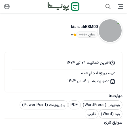
kiarashESM00
سطح ۰
0
آخرین فعالیت 09 تیر 1404
0 پروژه انجام شده
عضو پونیشا از 06 تیر 1404
مهارت‌ها
وردپرس (WordPress)
PDF
پاورپوینت (Power Point)
ورد (Word)
تایپ
سوابق کاری