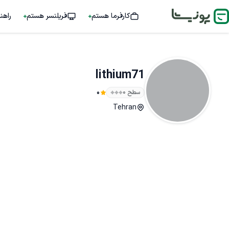
کارفرما هستم
فریلنسر هستم
راهن
lithium71
سطح ۰
0
Tehran