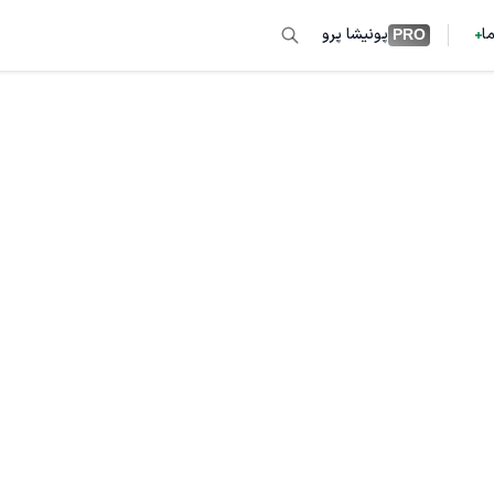
ما
پونیشا پرو
PRO