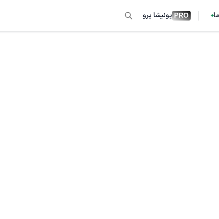
ما
پونیشا پرو
PRO