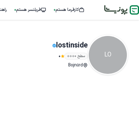
کارفرما هستم
فریلنسر هستم
راهن
lostinside
LO
سطح ۰
0
Bojnūrd