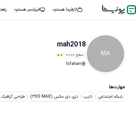
کارفرما هستم
فریلنسر هستم
راهن
mah2018
MA
سطح ۰
0
Isfahan
مهارت‌ها
شبکه اجتماعی
تایپ
تری دی مکس (3DS MAX)
طراحی گرافیک