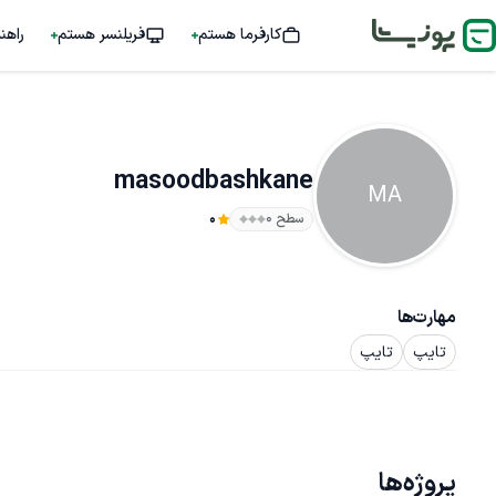
کارفرما هستم
فریلنسر هستم
راهن
masoodbashkane
MA
سطح ۰
0
مهارت‌ها
تایپ
تایپ
پروژه‌ها