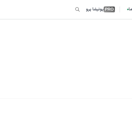
ما
پونیشا پرو
PRO