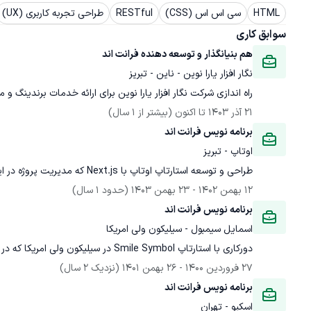
HTML
سی اس اس (CSS)
RESTful
طراحی تجربه کاربری (UX)
سوابق کاری
هم بنیانگذار و توسعه دهنده فرانت اند
نگار افزار یارا نوین - ناین - تبریز
راه اندازی شرکت نگار افزار یارا نوین برای ارائه خدمات برندینگ و 
21 آذر 1403
 تا اکنون
(بیشتر از 1 سال)
برنامه نویس فرانت اند
اوتاپ - تبریز
طراحی و توسعه استارتاپ اوتاپ با Next.js که مدیریت پروژه در این استارتاپ بر عهده من بود.
12 بهمن 1402
 - 
23 بهمن 1403
(حدود 1 سال)
برنامه نویس فرانت اند
اسمایل سیمبول - سیلیکون ولی امریکا
دورکاری با استارتاپ Smile Symbol در سیلیکون ولی امریکا که در زمینه کاربرد هوش مصنوعی در صنعت دندانپزشکی فعالیت میکند.
27 فروردین 1400
 - 
26 بهمن 1401
(نزدیک 2 سال)
برنامه نویس فرانت اند
اسکیو - تهران