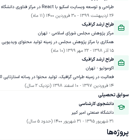
طراحی و توسعه وبسایت اسکیو با React در مرکز فناوری دانشگاه صنعتی امیرکبیر.
26 اردیبهشت 1399
 - 
30 فروردین 1400
(11 ماه)
طراح ارشد گرافیک
مرکز پژوهش مجلس شورای اسلامی - تهران
همکاری با مرکز پژوهش مجلس در زمینه تولید محتوای ویدیویی
15 آذر 1398
 - 
22 مهر 1399
(10 ماه)
طراح ارشد گرافیک
اکوموتیو - تهران
فعالیت در زمینه طراحی گرافیک، تولید محتوا در رسانه استارتاپی اک
14 فروردین 1397
 - 
10 اسفند 1398
(نزدیک 2 سال)
سوابق تحصیلی
دانشجوی کارشناسی
دانشگاه صنعتی امیر کبیر
31 شهریور 1395
 - 
31 شهریور 1400
(حدود 5 سال)
پروژه‌ها