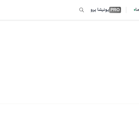
ما
پونیشا پرو
PRO