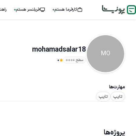
کارفرما هستم
فریلنسر هستم
راهن
mohamadsalar18
MO
سطح ۰
0
مهارت‌ها
تایپ
تایپ
پروژه‌ها