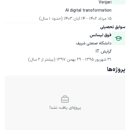
Verijari
AI digital transformation
15 مرداد 1402
 - 
14 آبان 1403
(حدود 1 سال)
سوابق تحصیلی
فوق لیسانس
دانشگاه صنعتی شریف
گرایش IT
31 شهریور 1395
 - 
29 بهمن 1397
(بیشتر از 2 سال)
پروژه‌ها
پروژه‌ای یافت نشد!