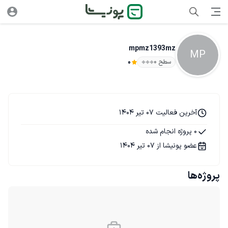
mpmz1393mz
MP
سطح ۰
0
آخرین فعالیت 07 تیر 1404
0 پروژه انجام شده
عضو پونیشا از 07 تیر 1404
پروژه‌ها