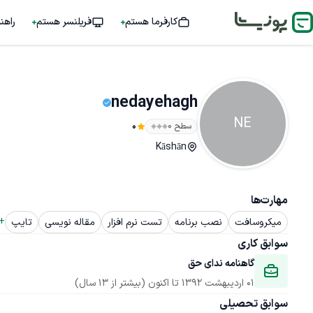
کارفرما هستم
فریلنسر هستم
راهن
nedayehagh
NE
سطح ۰
0
Kāshān
مهارت‌ها
+ 
میکروسافت
نصب برنامه
تست نرم افزار
مقاله نویسی
تایپ
سوابق کاری
گاهنامه ندای حق
01 اردیبهشت 1392
 تا اکنون
(بیشتر از 13 سال)
سوابق تحصیلی